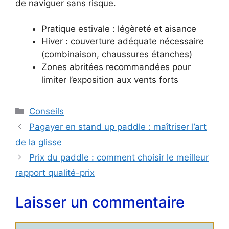
de naviguer sans risque.
Pratique estivale : légèreté et aisance
Hiver : couverture adéquate nécessaire
(combinaison, chaussures étanches)
Zones abritées recommandées pour
limiter l’exposition aux vents forts
Catégories
Conseils
Pagayer en stand up paddle : maîtriser l’art
de la glisse
Prix du paddle : comment choisir le meilleur
rapport qualité-prix
Laisser un commentaire
Commentaire